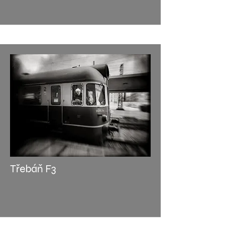
Třebáň F3