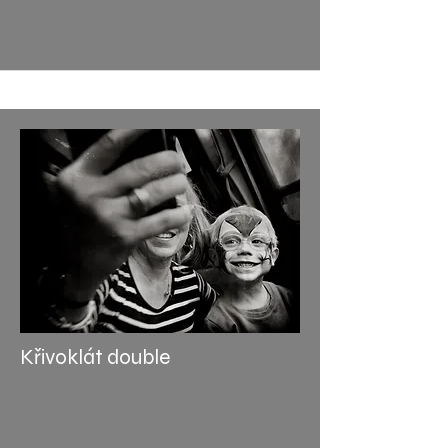
Křivoklát double