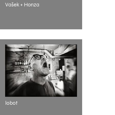
Vašek + Honza
lobot