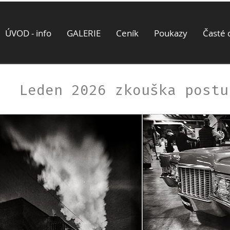
ÚVOD - info
GALERIE
Ceník
Poukazy
Časté 
Leden 2026 zkouška postu