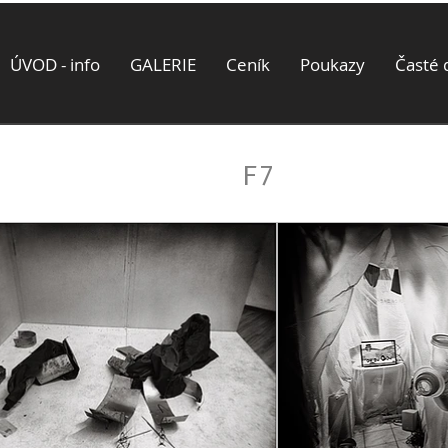
ÚVOD - info
GALERIE
Ceník
Poukazy
Časté 
F7