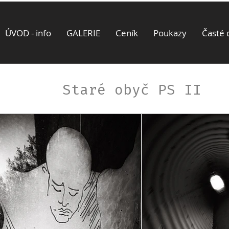
ÚVOD - info
GALERIE
Ceník
Poukazy
Časté 
Staré obyč PS II