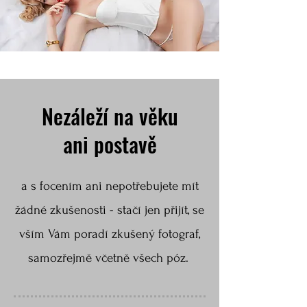
Nezáleží na věku
ani postavě
a s focením ani nepotřebujete mít
žádné zkušenosti - stačí jen přijít, se
vším Vám poradí zkušený fotograf,
samozřejmě včetně všech póz.